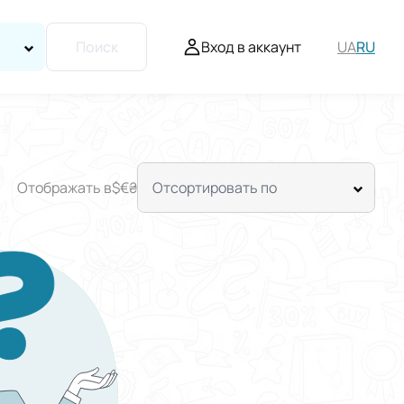
Вход в аккаунт
UA
RU
Поиск
Отображать в
$
€
₴
Отсортировать по