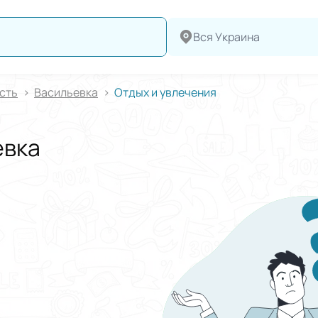
Вся Украина
сть
Васильевка
Отдых и увлечения
евка