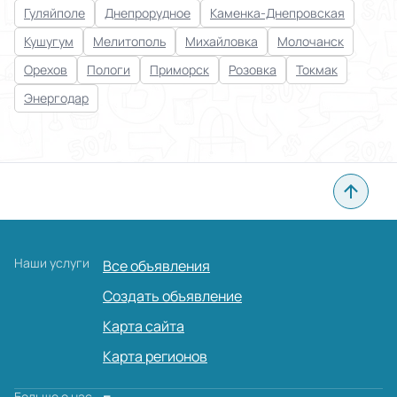
Гуляйполе
Днепрорудное
Каменка-Днепровская
Кушугум
Мелитополь
Михайловка
Молочанск
Орехов
Пологи
Приморск
Розовка
Токмак
Энергодар
Наши услуги
Все объявления
Создать объявление
Карта сайта
Карта регионов
Больше о нас