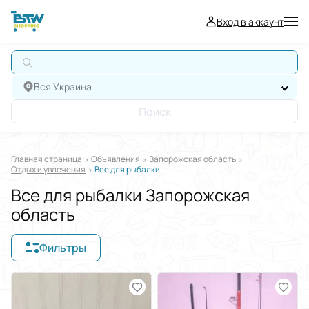
Вход в аккаунт
А
Вся Украина
Поиск
Главная страница
Oбъявления
Запорожская область
Отдых и увлечения
Все для рыбалки
Все для рыбалки Запорожская
область
Фильтры
Отображать в
$
€
₴