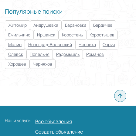
Популярные поиски
Житомир
Андрушевка
Барановка
Бердичев
Емильчино
Иршанск
Коростень
Коростышев
Малин
Новоград-Волынский
Носовка
Овруч
Олевск
Попельня
Радомышль
Романов
Хорошев
Черняхов
Наши услуги
Все объявления
Создать объявление