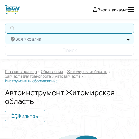
Вход в аккаунт
А
Вся Украина
Поиск
Главная страница
Oбъявления
Житомирская область
Запчасти для транспорта
Автозапчасти
Инструменты и оборудование
Автоинструмент Житомирская
область
Фильтры
Отображать в
$
€
₴