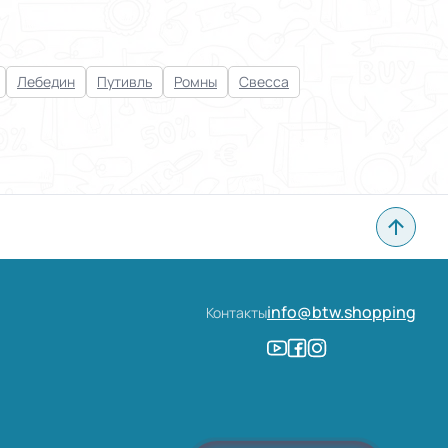
Лебедин
Путивль
Ромны
Свесса
info@btw.shopping
Контакты