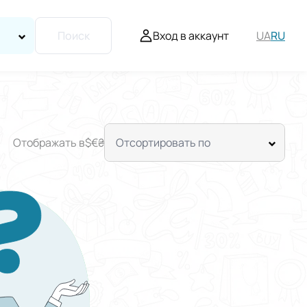
Вход в аккаунт
UA
RU
Поиск
Отображать в
$
€
₴
Отсортировать по