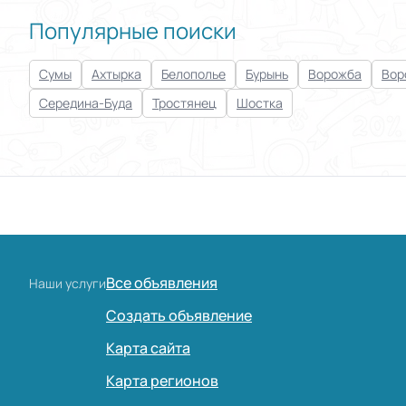
Популярные поиски
Сумы
Ахтырка
Белополье
Бурынь
Ворожба
Вор
Середина-Буда
Тростянец
Шостка
Все объявления
Наши услуги
Создать объявление
Карта сайта
Карта регионов